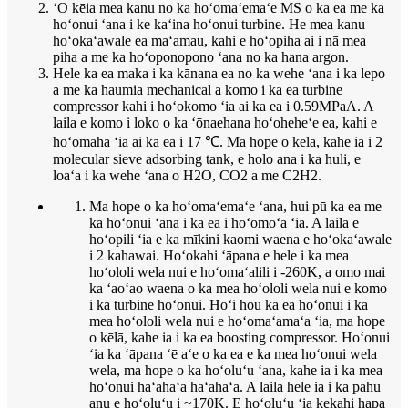
ʻO kēia mea kanu no ka hoʻomaʻemaʻe MS o ka ea me ka
hoʻonui ʻana i ke kaʻina hoʻonui turbine. He mea kanu
hoʻokaʻawale ea maʻamau, kahi e hoʻopiha ai i nā mea
piha a me ka hoʻoponopono ʻana no ka hana argon.
Hele ka ea maka i ka kānana ea no ka wehe ʻana i ka lepo
a me ka haumia mechanical a komo i ka ea turbine
compressor kahi i hoʻokomo ʻia ai ka ea i 0.59MPaA. A
laila e komo i loko o ka ʻōnaehana hoʻoheheʻe ea, kahi e
hoʻomaha ʻia ai ka ea i 17 ℃. Ma hope o kēlā, kahe ia i 2
molecular sieve adsorbing tank, e holo ana i ka huli, e
loaʻa i ka wehe ʻana o H2O, CO2 a me C2H2.
Ma hope o ka hoʻomaʻemaʻe ʻana, hui pū ka ea me
ka hoʻonui ʻana i ka ea i hoʻomoʻa ʻia. A laila e
hoʻopili ʻia e ka mīkini kaomi waena e hoʻokaʻawale
i 2 kahawai. Hoʻokahi ʻāpana e hele i ka mea
hoʻololi wela nui e hoʻomaʻalili i -260K, a omo mai
ka ʻaoʻao waena o ka mea hoʻololi wela nui e komo
i ka turbine hoʻonui. Hoʻi hou ka ea hoʻonui i ka
mea hoʻololi wela nui e hoʻomaʻamaʻa ʻia, ma hope
o kēlā, kahe ia i ka ea boosting compressor. Hoʻonui
ʻia ka ʻāpana ʻē aʻe o ka ea e ka mea hoʻonui wela
wela, ma hope o ka hoʻoluʻu ʻana, kahe ia i ka mea
hoʻonui haʻahaʻa haʻahaʻa. A laila hele ia i ka pahu
anu e hoʻoluʻu i ~170K. E hoʻoluʻu ʻia kekahi hapa