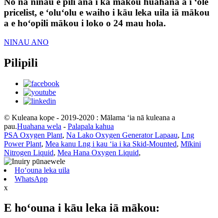
No nā nīnau e pili ana i kā mākou huahana a i ʻole
pricelist, e ʻoluʻolu e waiho i kāu leka uila iā mākou
a e hoʻopili mākou i loko o 24 mau hola.
NINAU ANO
Pilipili
© Kuleana kope - 2019-2020 : Mālama ʻia nā kuleana a
pau.
Huahana wela
-
Palapala kahua
PSA Oxygen Plant
,
Na Lako Oxygen Generator Lapaau
,
Lng
Power Plant
,
Mea kanu Lng i kau ʻia i ka Skid-Mounted
,
Mīkini
Nitrogen Liquid
,
Mea Hana Oxygen Liquid
,
Hoʻouna leka uila
WhatsApp
x
E hoʻouna i kāu leka iā mākou: