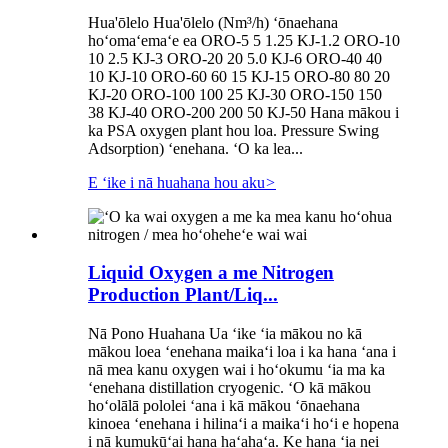
Hua'ōlelo Hua'ōlelo (Nm³/h) ʻōnaehana
hoʻomaʻemaʻe ea ORO-5 5 1.25 KJ-1.2 ORO-10
10 2.5 KJ-3 ORO-20 20 5.0 KJ-6 ORO-40 40
10 KJ-10 ORO-60 60 15 KJ-15 ORO-80 80 20
KJ-20 ORO-100 100 25 KJ-30 ORO-150 150
38 KJ-40 ORO-200 200 50 KJ-50 Hana mākou i
ka PSA oxygen plant hou loa. Pressure Swing
Adsorption) ʻenehana. ʻO ka lea...
E ʻike i nā huahana hou aku
>
Liquid Oxygen a me Nitrogen
Production Plant/Liq...
Nā Pono Huahana Ua ʻike ʻia mākou no kā
mākou loea ʻenehana maikaʻi loa i ka hana ʻana i
nā mea kanu oxygen wai i hoʻokumu ʻia ma ka
ʻenehana distillation cryogenic. ʻO kā mākou
hoʻolālā pololei ʻana i kā mākou ʻōnaehana
kinoea ʻenehana i hilinaʻi a maikaʻi hoʻi e hopena
i nā kumukūʻai hana haʻahaʻa. Ke hana ʻia nei