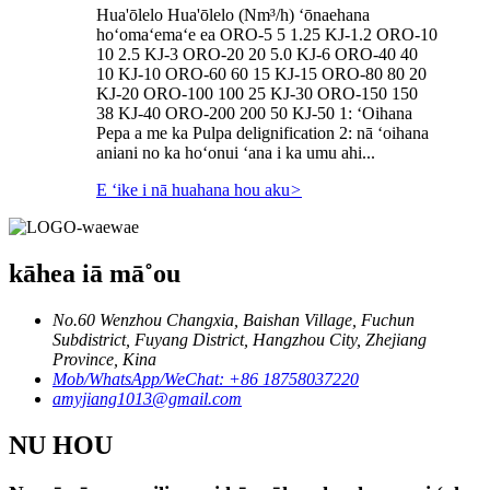
Hua'ōlelo Hua'ōlelo (Nm³/h) ʻōnaehana
hoʻomaʻemaʻe ea ORO-5 5 1.25 KJ-1.2 ORO-10
10 2.5 KJ-3 ORO-20 20 5.0 KJ-6 ORO-40 40
10 KJ-10 ORO-60 60 15 KJ-15 ORO-80 80 20
KJ-20 ORO-100 100 25 KJ-30 ORO-150 150
38 KJ-40 ORO-200 200 50 KJ-50 1: ʻOihana
Pepa a me ka Pulpa delignification 2: nā ʻoihana
aniani no ka hoʻonui ʻana i ka umu ahi...
E ʻike i nā huahana hou aku
>
kāhea iā mā˚ou
No.60 Wenzhou Changxia, Baishan Village, Fuchun
Subdistrict, Fuyang District, Hangzhou City, Zhejiang
Province, Kina
Mob/WhatsApp/WeChat: +86 18758037220
amyjiang1013@gmail.com
NU HOU