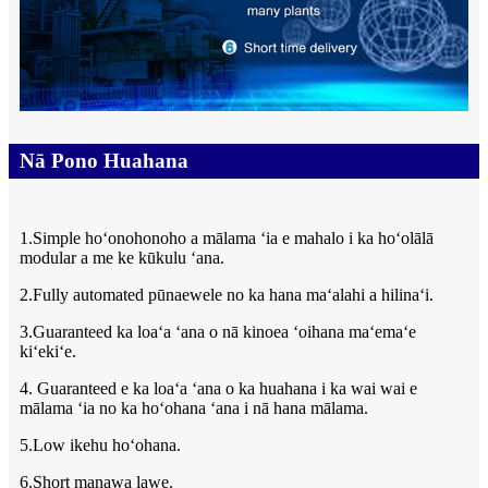
Nā Pono Huahana
1.Simple hoʻonohonoho a mālama ʻia e mahalo i ka hoʻolālā
modular a me ke kūkulu ʻana.
2.Fully automated pūnaewele no ka hana maʻalahi a hilinaʻi.
3.Guaranteed ka loaʻa ʻana o nā kinoea ʻoihana maʻemaʻe
kiʻekiʻe.
4. Guaranteed e ka loaʻa ʻana o ka huahana i ka wai wai e
mālama ʻia no ka hoʻohana ʻana i nā hana mālama.
5.Low ikehu hoʻohana.
6.Short manawa lawe.