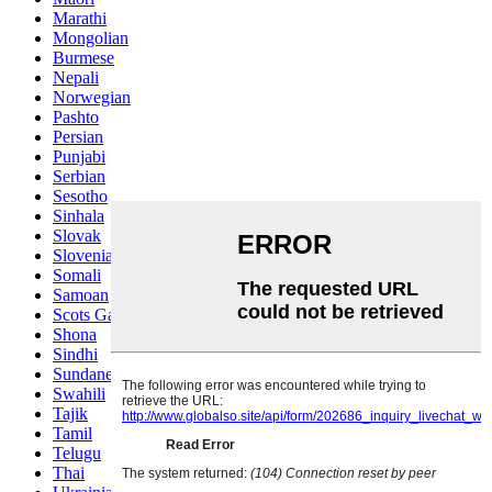
Marathi
Mongolian
Burmese
Nepali
Norwegian
Pashto
Persian
Punjabi
Serbian
Sesotho
Sinhala
Slovak
Slovenian
Somali
Samoan
Scots Gaelic
Shona
Sindhi
Sundanese
Swahili
Tajik
Tamil
Telugu
Thai