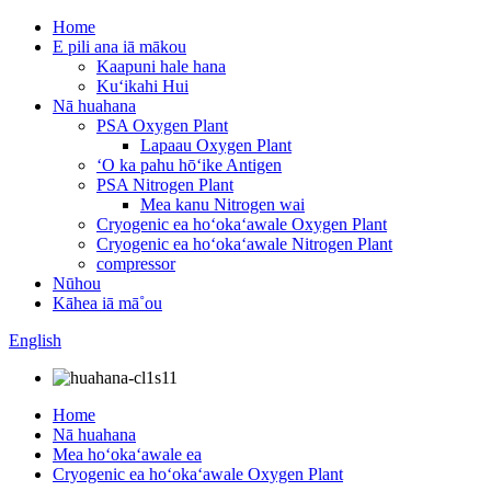
Home
E pili ana iā mākou
Kaapuni hale hana
Kuʻikahi Hui
Nā huahana
PSA Oxygen Plant
Lapaau Oxygen Plant
ʻO ka pahu hōʻike Antigen
PSA Nitrogen Plant
Mea kanu Nitrogen wai
Cryogenic ea hoʻokaʻawale Oxygen Plant
Cryogenic ea hoʻokaʻawale Nitrogen Plant
compressor
Nūhou
Kāhea iā mā˚ou
English
Home
Nā huahana
Mea hoʻokaʻawale ea
Cryogenic ea hoʻokaʻawale Oxygen Plant