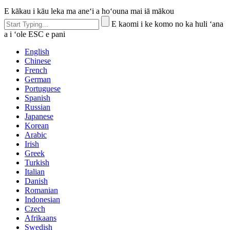
E kākau i kāu leka ma aneʻi a hoʻouna mai iā mākou
E kaomi i ke komo no ka huli ʻana
a i ʻole ESC e pani
English
Chinese
French
German
Portuguese
Spanish
Russian
Japanese
Korean
Arabic
Irish
Greek
Turkish
Italian
Danish
Romanian
Indonesian
Czech
Afrikaans
Swedish