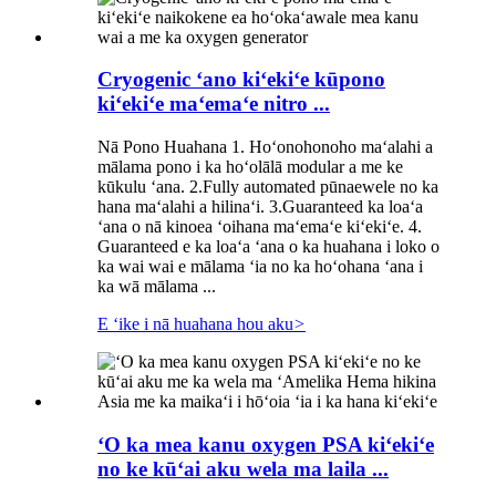
Cryogenic ʻano kiʻekiʻe kūpono
kiʻekiʻe maʻemaʻe nitro ...
Nā Pono Huahana 1. Hoʻonohonoho maʻalahi a
mālama pono i ka hoʻolālā modular a me ke
kūkulu ʻana. 2.Fully automated pūnaewele no ka
hana maʻalahi a hilinaʻi. 3.Guaranteed ka loaʻa
ʻana o nā kinoea ʻoihana maʻemaʻe kiʻekiʻe. 4.
Guaranteed e ka loaʻa ʻana o ka huahana i loko o
ka wai wai e mālama ʻia no ka hoʻohana ʻana i
ka wā mālama ...
E ʻike i nā huahana hou aku
>
ʻO ka mea kanu oxygen PSA kiʻekiʻe
no ke kūʻai aku wela ma laila ...