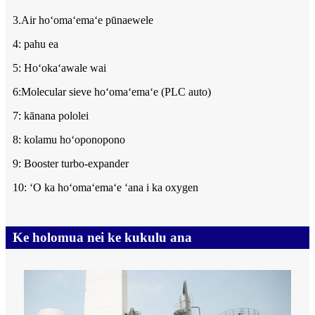
3.Air hoʻomaʻemaʻe pūnaewele
4: pahu ea
5: Hoʻokaʻawale wai
6:Molecular sieve hoʻomaʻemaʻe (PLC auto)
7: kānana pololei
8: kolamu hoʻoponopono
9: Booster turbo-expander
10: ʻO ka hoʻomaʻemaʻe ʻana i ka oxygen
Ke holomua nei ke kukulu ana