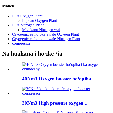
Māhele
PSA Oxygen Plant
Lapaau Oxygen Plant
PSA Nitrogen Plant
Mea kanu Nitrogen wai
Cryogenic ea hoʻokaʻawale Oxygen Plant
Cryogenic ea hoʻokaʻawale Nitrogen Plant
compressor
Nā huahana i hōʻike ʻia
40Nm3 Oxygen booster hoʻopiha...
30Nm3 High pressure oxygen ...