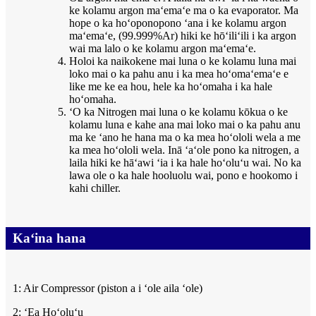
ke kolamu argon maʻemaʻe ma o ka evaporator. Ma
hope o ka hoʻoponopono ʻana i ke kolamu argon
maʻemaʻe, (99.999%Ar) hiki ke hōʻiliʻili i ka argon
wai ma lalo o ke kolamu argon maʻemaʻe.
Holoi ka naikokene mai luna o ke kolamu luna mai
loko mai o ka pahu anu i ka mea hoʻomaʻemaʻe e
like me ke ea hou, hele ka hoʻomaha i ka hale
hoʻomaha.
ʻO ka Nitrogen mai luna o ke kolamu kōkua o ke
kolamu luna e kahe ana mai loko mai o ka pahu anu
ma ke ʻano he hana ma o ka mea hoʻololi wela a me
ka mea hoʻololi wela. Inā ʻaʻole pono ka nitrogen, a
laila hiki ke hāʻawi ʻia i ka hale hoʻoluʻu wai. No ka
lawa ole o ka hale hooluolu wai, pono e hookomo i
kahi chiller.
Kaʻina hana
1: Air Compressor (piston a i ʻole aila ʻole)
2: ʻEa Hoʻoluʻu