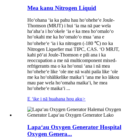
Mea kanu Nitrogen Liquid
Hoʻohana ʻia ka pahu hau hoʻoheheʻe Joule-
Thomson (MRJT) i hui ʻia ma nā pae wela
haʻahaʻa i hoʻokele ʻia e ka mea hoʻomaloʻo
hoʻokahi me ka hoʻomaloʻo mua ʻana e
hoʻoheheʻe ʻia i ka nitrogen (-180 ℃) no ka
Nitrogen Liquefier mai TIPC, CAS. ʻO MRJT,
kahi pōʻai Joule-Thomson e pili ana i ka
reoccupation a me nā multicomponent mixed-
refrigerants ma o ka hoʻonui ʻana i nā mea
hoʻoheheʻe like ʻole me nā wahi paila like ʻole
me ka hoʻohālikelike maikaʻi ʻana me ko lākou
mau pae wela hoʻomaha maikaʻi, he mea
hoʻoheheʻe maikaʻi ...
E ʻike i nā huahana hou aku
>
Lapaʻau Oxygen Generator Hospital
Oxygen Genera...