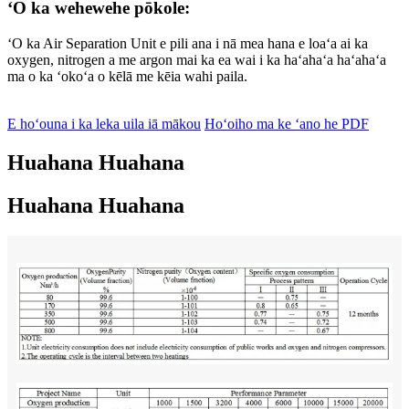
ʻO ka wehewehe pōkole:
ʻO ka Air Separation Unit e pili ana i nā mea hana e loaʻa ai ka
oxygen, nitrogen a me argon mai ka ea wai i ka haʻahaʻa haʻahaʻa
ma o ka ʻokoʻa o kēlā me kēia wahi paila.
E hoʻouna i ka leka uila iā mākou
Hoʻoiho ma ke ʻano he PDF
Huahana Huahana
Huahana Huahana