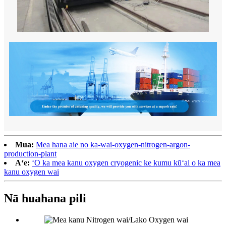
Mua:
Mea hana aie no ka-wai-oxygen-nitrogen-argon-
production-plant
Aʻe:
ʻO ka mea kanu oxygen cryogenic ke kumu kūʻai o ka mea
kanu oxygen wai
Nā huahana pili