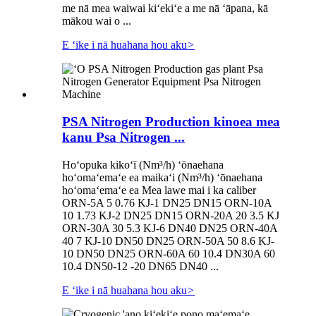
me nā mea waiwai kiʻekiʻe a me nā ʻāpana, kā
mākou wai o ...
E ʻike i nā huahana hou aku
>
PSA Nitrogen Production kinoea mea
kanu Psa Nitrogen ...
Hoʻopuka kikoʻī (Nm³/h) ʻōnaehana
hoʻomaʻemaʻe ea maikaʻi (Nm³/h) ʻōnaehana
hoʻomaʻemaʻe ea Mea lawe mai i ka caliber
ORN-5A 5 0.76 KJ-1 DN25 DN15 ORN-10A
10 1.73 KJ-2 DN25 DN15 ORN-20A 20 3.5 KJ
ORN-30A 30 5.3 KJ-6 DN40 DN25 ORN-40A
40 7 KJ-10 DN50 DN25 ORN-50A 50 8.6 KJ-
10 DN50 DN25 ORN-60A 60 10.4 DN30A 60
10.4 DN50-12 -20 DN65 DN40 ...
E ʻike i nā huahana hou aku
>