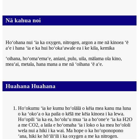
Nā kahua noi
Hoʻohana nui ʻia ka oxygen, nitrogen, argon a me nā kinoea ʻē
aʻe i hana ʻia e ka hui hoʻokaʻawale ea i ke kila, kemika
ʻoihana, hoʻomaʻemaʻe, aniani, pulu, uila, mālama ola kino,
meaʻai, metala, hana mana a me nā ʻoihana ʻē aʻe.
Huahana Huahana
Hoʻokumu ʻia ke kumu hoʻolālā o kēia mea kanu ma luna
o ka ʻokoʻa o ka paila o kēlā me kēia kinoea i ka lewa.
Hoʻopili ʻia ka ea, hoʻoluʻu mua ʻia a hoʻoneʻe ʻia ka H2O
a me CO2, a laila e hoʻomaha ʻia i loko o ka mea hoʻololi
wela nui a hiki i ka wai. Ma hope o ka hoʻoponopono
ʻana, hiki ke hōʻiliʻili i ka oxygen a me ka nitrogen.