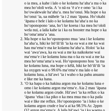
o ia mea, a kahe i lalo o ke kolamu haʻahaʻa ma o ka
mea hoʻololi wela. A ʻo nā ea ʻē aʻe e omo ʻia i ka
hoʻowalewale haʻahaʻa. mea hoʻonui. Ma hope o ka
hoʻonui ʻia, ua māhele ʻia i 2 mau ʻāpana. Hoʻokahi
ʻāpana e hele i lalo o ke kolamu haʻahaʻa no ka
hoʻoponopono ʻana, hoʻi ke koena i ka mea hoʻololi
wela nui, a laila kahe ia i ka ea booster ma hope o ka
hoʻomaʻamaʻa ʻana.
Ma hope o ka hoʻoponopono mua ʻana i ke kolamu
haʻahaʻa, hiki ke hōʻiliʻili ʻia ka ea wai a me ka wai
hau maʻemaʻe ma ke kolamu haʻahaʻa. Holoi ʻia ka
wai ʻawaʻawa, ka ea wai a me ka naikokene wai
maʻemaʻe i ke kolamu luna ma o ka ea wai a me ka
mea hoʻomaʻamaʻa wai. Hoʻoponopono hou ʻia ma
ke kolamu luna, ma hope o kēlā, hiki ke hōʻiliʻili ʻia
ka oxygen wai o 99.6% maʻemaʻe ma lalo o ke
kolamu luna, a hāʻawi ʻia i waho o ka pahu anuanu
e like me ka hana.
ʻO ka hapa o ka hakina argon ma ke kolamu luna e
omo i ke kolamu argon maʻemaʻe. Aia 2 mau ʻāpana
o ke kolamu argon crude. Hāʻawi ʻia ka reflux o ka
ʻāpana ʻelua i ka piko o ka mea mua ma o ka paila
wai e like me reflux. Hoʻoponopono ʻia i loko o ke
kolamu argon crude e loaʻa ai ka 98.5% Ar. 2ppm
O2 argon maʻemaʻe. A laila hāʻawi ʻia i ka waena o